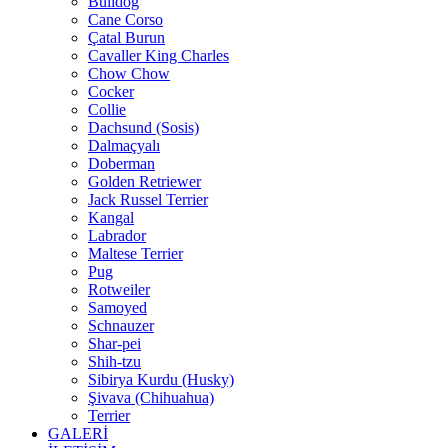
Bulldog
Cane Corso
Çatal Burun
Cavaller King Charles
Chow Chow
Cocker
Collie
Dachsund (Sosis)
Dalmaçyalı
Doberman
Golden Retriewer
Jack Russel Terrier
Kangal
Labrador
Maltese Terrier
Pug
Rotweiler
Samoyed
Schnauzer
Shar-pei
Shih-tzu
Sibirya Kurdu (Husky)
Şivava (Chihuahua)
Terrier
GALERİ