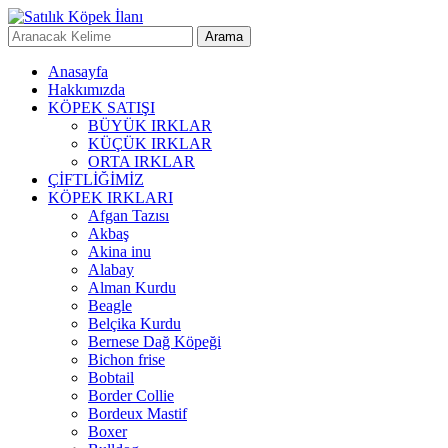
Anasayfa
Hakkımızda
KÖPEK SATIŞI
BÜYÜK IRKLAR
KÜÇÜK IRKLAR
ORTA IRKLAR
ÇİFTLİĞİMİZ
KÖPEK IRKLARI
Afgan Tazısı
Akbaş
Akina inu
Alabay
Alman Kurdu
Beagle
Belçika Kurdu
Bernese Dağ Köpeği
Bichon frise
Bobtail
Border Collie
Bordeux Mastif
Boxer