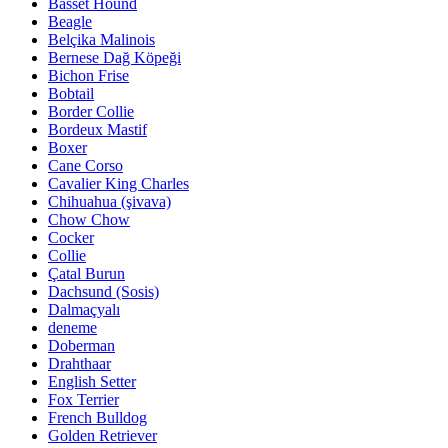
Basset Hound
Beagle
Belçika Malinois
Bernese Dağ Köpeği
Bichon Frise
Bobtail
Border Collie
Bordeux Mastif
Boxer
Cane Corso
Cavalier King Charles
Chihuahua (şivava)
Chow Chow
Cocker
Collie
Çatal Burun
Dachsund (Sosis)
Dalmaçyalı
deneme
Doberman
Drahthaar
English Setter
Fox Terrier
French Bulldog
Golden Retriever