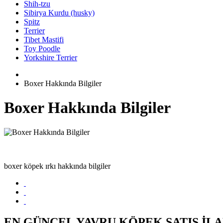
Shih-tzu
Sibirya Kurdu (husky)
Spitz
Terrier
Tibet Mastifi
Toy Poodle
Yorkshire Terrier
Boxer Hakkında Bilgiler
Boxer Hakkında Bilgiler
boxer köpek ırkı hakkında bilgiler
EN GÜNCEL YAVRU KÖPEK SATIŞ İL