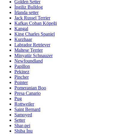
Golden Setter
İngiliz Bulldog
İrlanda setter
Jack Russel Terrier
Kafkas Çoban Köpeği
Kangal
King Charles Spaniel
Kurzhaar
Labrador Retriever
Maltese Terrier
Minyatür Schnauzer
Newfoundland
Papillon
Pekinez
Pincher
Pointer
Pomeranian Boo
Presa Canario
Pug
Rottweiler
Saint Bernard
Samoyed
Setter
Shar-pei
Shiba İnu