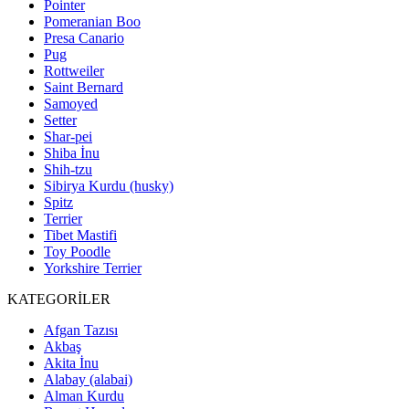
Pointer
Pomeranian Boo
Presa Canario
Pug
Rottweiler
Saint Bernard
Samoyed
Setter
Shar-pei
Shiba İnu
Shih-tzu
Sibirya Kurdu (husky)
Spitz
Terrier
Tibet Mastifi
Toy Poodle
Yorkshire Terrier
KATEGORİLER
Afgan Tazısı
Akbaş
Akita İnu
Alabay (alabai)
Alman Kurdu