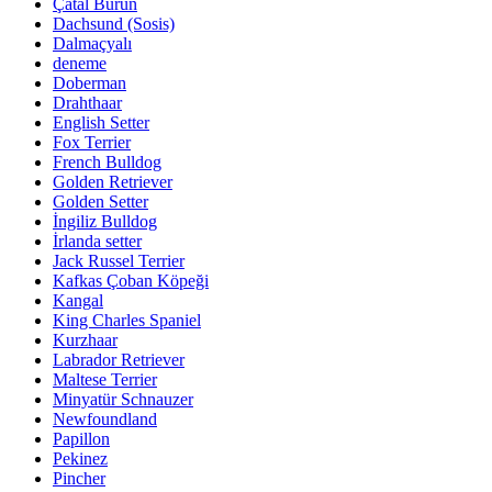
Çatal Burun
Dachsund (Sosis)
Dalmaçyalı
deneme
Doberman
Drahthaar
English Setter
Fox Terrier
French Bulldog
Golden Retriever
Golden Setter
İngiliz Bulldog
İrlanda setter
Jack Russel Terrier
Kafkas Çoban Köpeği
Kangal
King Charles Spaniel
Kurzhaar
Labrador Retriever
Maltese Terrier
Minyatür Schnauzer
Newfoundland
Papillon
Pekinez
Pincher