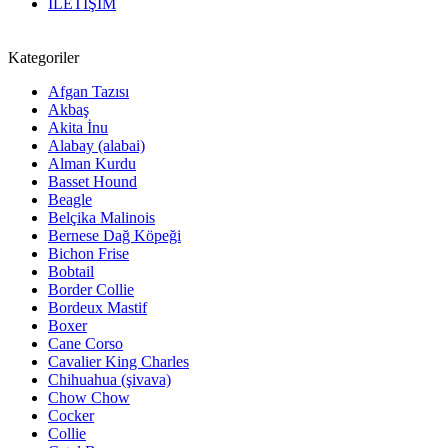
İLETİŞİM
Kategoriler
Afgan Tazısı
Akbaş
Akita İnu
Alabay (alabai)
Alman Kurdu
Basset Hound
Beagle
Belçika Malinois
Bernese Dağ Köpeği
Bichon Frise
Bobtail
Border Collie
Bordeux Mastif
Boxer
Cane Corso
Cavalier King Charles
Chihuahua (şivava)
Chow Chow
Cocker
Collie