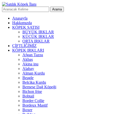
Anasayfa
Hakkımızda
KÖPEK SATIŞI
BÜYÜK IRKLAR
KÜÇÜK IRKLAR
ORTA IRKLAR
ÇİFTLİĞİMİZ
KÖPEK IRKLARI
Afgan Tazısı
Akbaş
Akina inu
Alabay
Alman Kurdu
Beagle
Belçika Kurdu
Bernese Dağ Köpeği
Bichon frise
Bobtail
Border Collie
Bordeux Mastif
Boxer