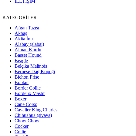
İLETİŞİM
KATEGORİLER
Afgan Tazısı
Akbaş
Akita İnu
Alabay (alabai)
Alman Kurdu
Basset Hound
Beagle
Belçika Malinois
Bernese Dağ Köpeği
Bichon Frise
Bobtail
Border Collie
Bordeux Mastif
Boxer
Cane Corso
Cavalier King Charles
Chihuahua (şivava)
Chow Chow
Cocker
Collie