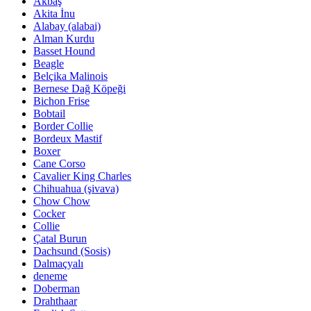
Akbaş
Akita İnu
Alabay (alabai)
Alman Kurdu
Basset Hound
Beagle
Belçika Malinois
Bernese Dağ Köpeği
Bichon Frise
Bobtail
Border Collie
Bordeux Mastif
Boxer
Cane Corso
Cavalier King Charles
Chihuahua (şivava)
Chow Chow
Cocker
Collie
Çatal Burun
Dachsund (Sosis)
Dalmaçyalı
deneme
Doberman
Drahthaar