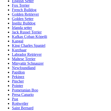
English Setter
Fox Terrier
French Bulldog
Golden Retriever
Golden Setter
İngiliz Bulldog
İrlanda setter
Jack Russel Terrier
Kafkas Çoban Köpeği
Kangal
King Charles Spaniel
Kurzhaar
Labrador Retriever
Maltese Terrier
Minyatür Schnauzer
Newfoundland
Papillon
Pekinez
Pincher
Pointer
Pomeranian Boo
Presa Canario
Pug
Rottweiler
Saint Bernard