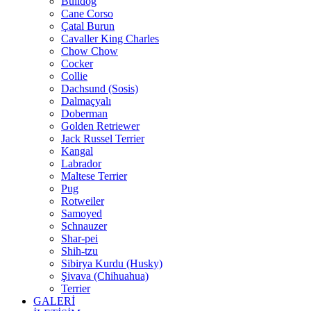
Bulldog
Cane Corso
Çatal Burun
Cavaller King Charles
Chow Chow
Cocker
Collie
Dachsund (Sosis)
Dalmaçyalı
Doberman
Golden Retriewer
Jack Russel Terrier
Kangal
Labrador
Maltese Terrier
Pug
Rotweiler
Samoyed
Schnauzer
Shar-pei
Shih-tzu
Sibirya Kurdu (Husky)
Şivava (Chihuahua)
Terrier
GALERİ