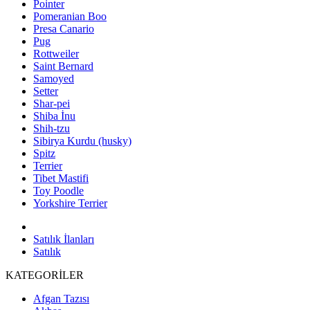
Pointer
Pomeranian Boo
Presa Canario
Pug
Rottweiler
Saint Bernard
Samoyed
Setter
Shar-pei
Shiba İnu
Shih-tzu
Sibirya Kurdu (husky)
Spitz
Terrier
Tibet Mastifi
Toy Poodle
Yorkshire Terrier
Satılık İlanları
Satılık
KATEGORİLER
Afgan Tazısı