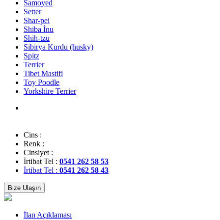
Samoyed
Setter
Shar-pei
Shiba İnu
Shih-tzu
Sibirya Kurdu (husky)
Spitz
Terrier
Tibet Mastifi
Toy Poodle
Yorkshire Terrier
Cins :
Renk :
Cinsiyet :
İrtibat Tel :
0541 262 58 53
İrtibat Tel :
0541 262 58 43
Bize Ulaşın
İlan Açıklaması