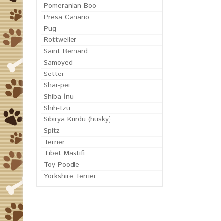
Pomeranian Boo
Presa Canario
Pug
Rottweiler
Saint Bernard
Samoyed
Setter
Shar-pei
Shiba İnu
Shih-tzu
Sibirya Kurdu (husky)
Spitz
Terrier
Tibet Mastifi
Toy Poodle
Yorkshire Terrier
EN GÜN