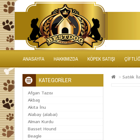
ANASAYFA
HAKKIMIZDA
KÖPEK SATIŞI
ÇİFTLİ
Satılık İl
KATEGORİLER
Afgan Tazısı
Akbaş
Akita İnu
Alabay (alabai)
Alman Kurdu
Basset Hound
Beagle