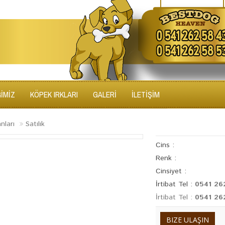
ĞİMİZ
KÖPEK IRKLARI
GALERİ
İLETİŞİM
anları
Satılık
Cins :
Renk :
Cinsiyet :
İrtibat Tel :
0541 26
İrtibat Tel :
0541 26
BIZE ULAŞIN