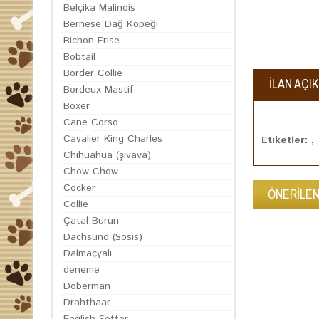
Belçika Malinois
Bernese Dağ Köpeği
Bichon Frise
Bobtail
Border Collie
İLAN AÇI
Bordeux Mastif
Boxer
Cane Corso
Cavalier King Charles
Etiketler: ,
Chihuahua (şivava)
Chow Chow
Cocker
ÖNERİLEN
Collie
Çatal Burun
Dachsund (Sosis)
Dalmaçyalı
deneme
Doberman
Drahthaar