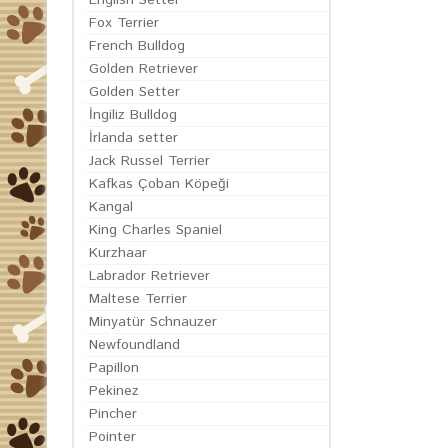
English Setter
Fox Terrier
French Bulldog
Golden Retriever
Golden Setter
İngiliz Bulldog
İrlanda setter
Jack Russel Terrier
Kafkas Çoban Köpeği
Kangal
King Charles Spaniel
Kurzhaar
Labrador Retriever
Maltese Terrier
Minyatür Schnauzer
Newfoundland
Papillon
Pekinez
Pincher
Pointer