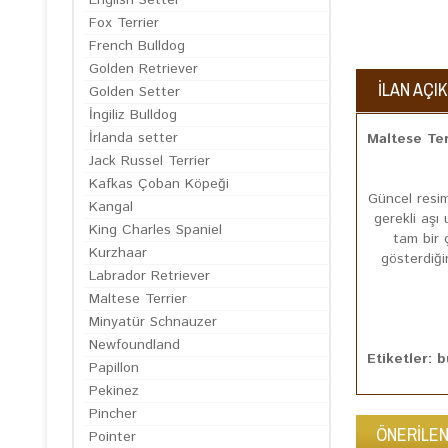
English Setter
Fox Terrier
French Bulldog
Golden Retriever
İLAN AÇI
Golden Setter
İngiliz Bulldog
İrlanda setter
Maltese Terr
Jack Russel Terrier
Kafkas Çoban Köpeği
Güncel resi
Kangal
gerekli aşı 
King Charles Spaniel
tam bir 
Kurzhaar
gösterdiğin
Labrador Retriever
Maltese Terrier
Minyatür Schnauzer
Newfoundland
Etiketler: b
Papillon
Pekinez
Pincher
ÖNERİLEN
Pointer