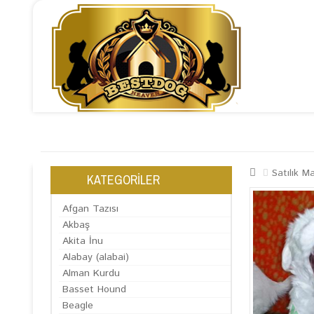
ANASAYFA
HAKKIMIZDA
KÖPEK SATIŞI
ÇİFTLİ
Satılık Ma
KATEGORİLER
Afgan Tazısı
Akbaş
Akita İnu
Alabay (alabai)
Alman Kurdu
Basset Hound
Beagle