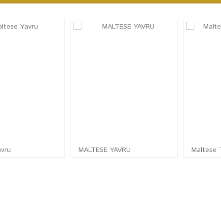
avru
MALTESE YAVRU
Maltese 
CEL YAVRU KÖPEK SATIŞ İLANLARI