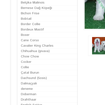
Belçika Malinois
Bernese Dağ Köpeği
Bichon Frise
Bobtail
Border Collie
Bordeux Mastif
Boxer
Cane Corso
Cavalier King Charles
Chihuahua (şivava)
Chow Chow
Cocker
Collie
Çatal Burun
Dachsund (Sosis)
Dalmaçyalı
deneme
Doberman
Drahthaar