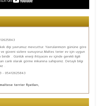
5412625843
Erkek dişi yavrumuz mevcuttur. Yavrularımızın gününe göre
te ve güveni sizlere sunuyoruz.Maltes terier ev için uygun
idir . Günlük enerji ihtiyacını ev içinde gerekli ilgili
rı canlı olarak görme imkanına sahipsiniz. Detaylı bilgi
iz .
853 - 05412625843
maltese terrier fiyatları,