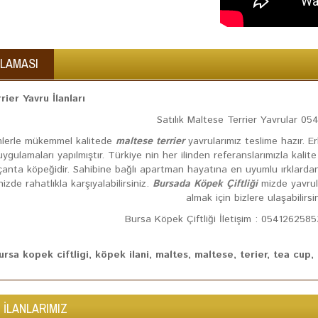
KLAMASI
ier Yavru İlanları
Satılık Maltese Terrier Yavrular 0
mlerle mükemmel kalitede
maltese terrier
yavrularımız teslime hazır. 
uygulamaları yapılmıştır. Türkiye nin her ilinden referanslarımızla kali
çanta köpeğidir. Sahibine bağlı apartman hayatına en uyumlu ırklardan bir
izde rahatlıkla karşıyalabilirsiniz.
Bursada Köpek Çiftliği
mizde yavrula
almak için bizlere ulaşabilirsin
Bursa Köpek Çiftliği İletişim : 05412625
ursa kopek ciftligi, köpek ilani, maltes, maltese, terier, tea cup, 
 İLANLARIMIZ