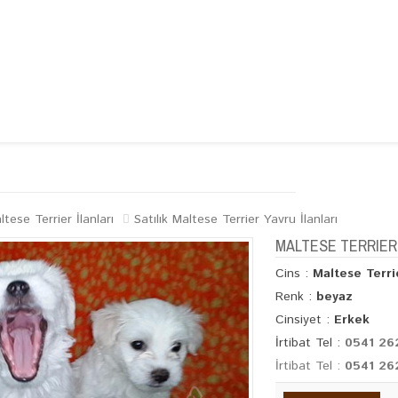
ĞİMİZ
KÖPEK IRKLARI
GALERİ
İLETİŞİM
ltese Terrier İlanları
Satılık Maltese Terrier Yavru İlanları
MALTESE TERRIER 
Cins :
Maltese Terri
Renk :
beyaz
Cinsiyet :
Erkek
İrtibat Tel :
0541 26
İrtibat Tel :
0541 26