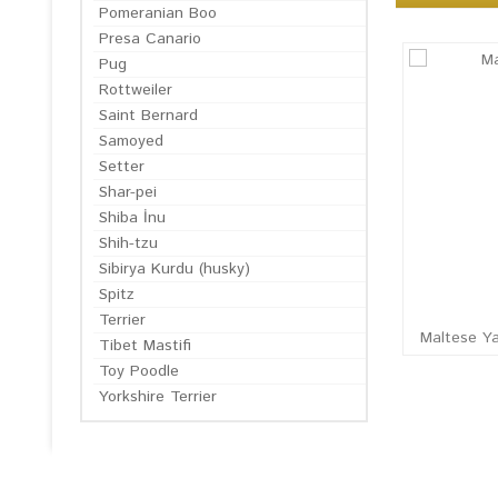
Pomeranian Boo
Presa Canario
Pug
Rottweiler
Saint Bernard
Samoyed
Setter
Shar-pei
Shiba İnu
Shih-tzu
Sibirya Kurdu (husky)
Spitz
Terrier
Maltese Y
Tibet Mastifi
Toy Poodle
Yorkshire Terrier
EN GÜN