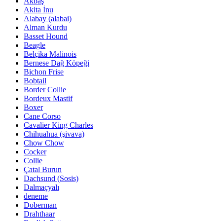
Akbaş
Akita İnu
Alabay (alabai)
Alman Kurdu
Basset Hound
Beagle
Belçika Malinois
Bernese Dağ Köpeği
Bichon Frise
Bobtail
Border Collie
Bordeux Mastif
Boxer
Cane Corso
Cavalier King Charles
Chihuahua (şivava)
Chow Chow
Cocker
Collie
Çatal Burun
Dachsund (Sosis)
Dalmaçyalı
deneme
Doberman
Drahthaar