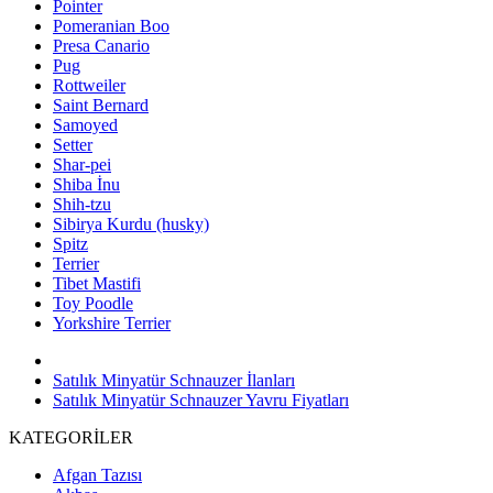
Pointer
Pomeranian Boo
Presa Canario
Pug
Rottweiler
Saint Bernard
Samoyed
Setter
Shar-pei
Shiba İnu
Shih-tzu
Sibirya Kurdu (husky)
Spitz
Terrier
Tibet Mastifi
Toy Poodle
Yorkshire Terrier
Satılık Minyatür Schnauzer İlanları
Satılık Minyatür Schnauzer Yavru Fiyatları
KATEGORİLER
Afgan Tazısı