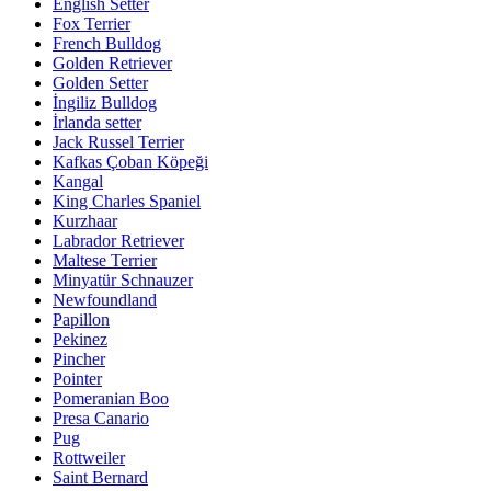
English Setter
Fox Terrier
French Bulldog
Golden Retriever
Golden Setter
İngiliz Bulldog
İrlanda setter
Jack Russel Terrier
Kafkas Çoban Köpeği
Kangal
King Charles Spaniel
Kurzhaar
Labrador Retriever
Maltese Terrier
Minyatür Schnauzer
Newfoundland
Papillon
Pekinez
Pincher
Pointer
Pomeranian Boo
Presa Canario
Pug
Rottweiler
Saint Bernard