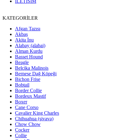
İLETİŞİM
KATEGORİLER
Afgan Tazısı
Akbaş
Akita İnu
Alabay (alabai)
Alman Kurdu
Basset Hound
Beagle
Belçika Malinois
Bernese Dağ Köpeği
Bichon Frise
Bobtail
Border Collie
Bordeux Mastif
Boxer
Cane Corso
Cavalier King Charles
Chihuahua (şivava)
Chow Chow
Cocker
Collie