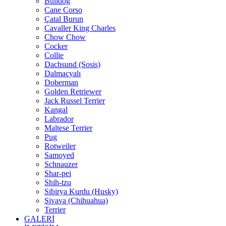
Bulldog
Cane Corso
Çatal Burun
Cavaller King Charles
Chow Chow
Cocker
Collie
Dachsund (Sosis)
Dalmaçyalı
Doberman
Golden Retriewer
Jack Russel Terrier
Kangal
Labrador
Maltese Terrier
Pug
Rotweiler
Samoyed
Schnauzer
Shar-pei
Shih-tzu
Sibirya Kurdu (Husky)
Şivava (Chihuahua)
Terrier
GALERİ