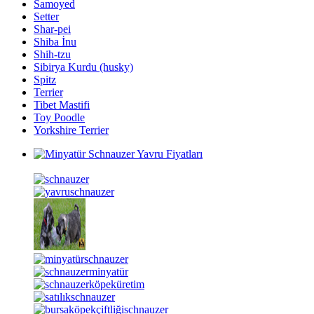
Samoyed
Setter
Shar-pei
Shiba İnu
Shih-tzu
Sibirya Kurdu (husky)
Spitz
Terrier
Tibet Mastifi
Toy Poodle
Yorkshire Terrier