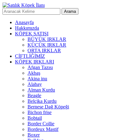
Anasayfa
Hakkımızda
KÖPEK SATIŞI
BÜYÜK IRKLAR
KÜÇÜK IRKLAR
ORTA IRKLAR
ÇİFTLİĞİMİZ
KÖPEK IRKLARI
Afgan Tazısı
Akbaş
Akina inu
Alabay
Alman Kurdu
Beagle
Belçika Kurdu
Bernese Dağ Köpeği
Bichon frise
Bobtail
Border Collie
Bordeux Mastif
Boxer