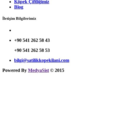
Köpek Çiftliğimiz
Blog
İletişim Bilgilerimiz
+90 541 262 58 43
+90 541 262 58 53
bilgi@satilikkopekilani.com
Powered By
MedyaSist
© 2015