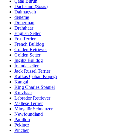
Çatal Burun
Dachsund (Sosis)
Dalmaçyalı
deneme
Doberman
Drahthaar
English Setter
Fox Terrier
French Bulldog
Golden Retriever
Golden Setter
İngiliz Bulldog
İrlanda setter
Jack Russel Terrier
Kafkas Çoban Köpeği
Kangal
King Charles Spaniel
Kurzhaar
Labrador Retriever
Maltese Terrier
Minyatür Schnauzer
Newfoundland
Papillon
Pekinez
Pincher