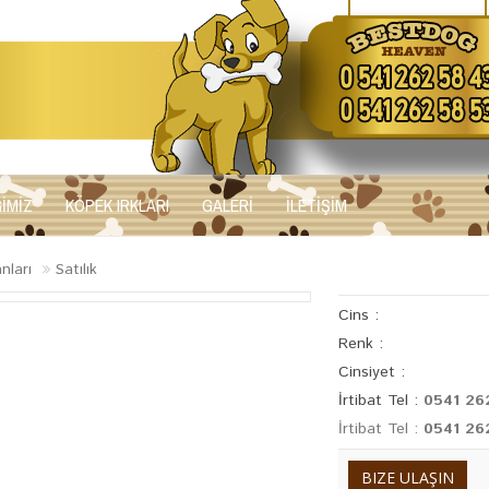
ĞİMİZ
KÖPEK IRKLARI
GALERİ
İLETİŞİM
anları
Satılık
Cins :
Renk :
Cinsiyet :
İrtibat Tel :
0541 26
İrtibat Tel :
0541 26
BIZE ULAŞIN