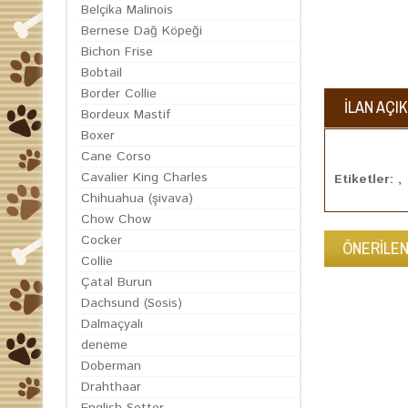
Belçika Malinois
Bernese Dağ Köpeği
Bichon Frise
Bobtail
Border Collie
İLAN AÇI
Bordeux Mastif
Boxer
Cane Corso
Cavalier King Charles
Etiketler: ,
Chihuahua (şivava)
Chow Chow
Cocker
ÖNERİLEN
Collie
Çatal Burun
Dachsund (Sosis)
Dalmaçyalı
deneme
Doberman
Drahthaar