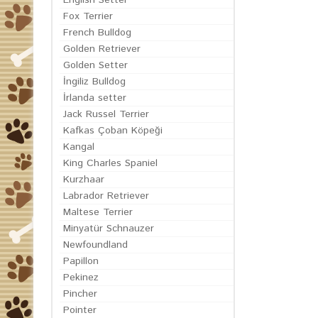
English Setter
Fox Terrier
French Bulldog
Golden Retriever
Golden Setter
İngiliz Bulldog
İrlanda setter
Jack Russel Terrier
Kafkas Çoban Köpeği
Kangal
King Charles Spaniel
Kurzhaar
Labrador Retriever
Maltese Terrier
Minyatür Schnauzer
Newfoundland
Papillon
Pekinez
Pincher
Pointer