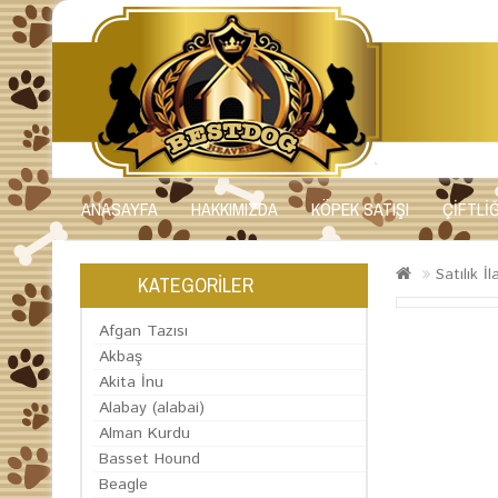
ANASAYFA
HAKKIMIZDA
KÖPEK SATIŞI
ÇİFTLİ
Satılık İl
KATEGORİLER
Afgan Tazısı
Akbaş
Akita İnu
Alabay (alabai)
Alman Kurdu
Basset Hound
Beagle