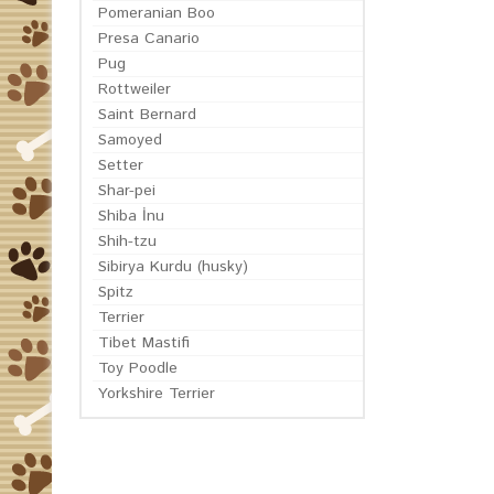
Pomeranian Boo
Presa Canario
Pug
Rottweiler
Saint Bernard
Samoyed
Setter
Shar-pei
Shiba İnu
Shih-tzu
Sibirya Kurdu (husky)
Spitz
Terrier
Tibet Mastifi
Toy Poodle
Yorkshire Terrier
EN GÜN