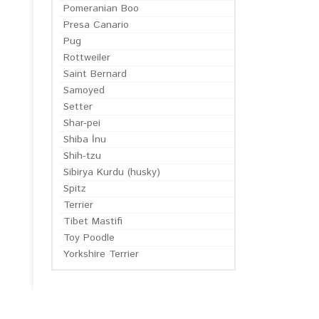
Pomeranian Boo
Presa Canario
Pug
Rottweiler
Saint Bernard
Samoyed
Setter
Shar-pei
Shiba İnu
Shih-tzu
Sibirya Kurdu (husky)
Spitz
Terrier
Tibet Mastifi
Toy Poodle
Yorkshire Terrier
EN GÜN