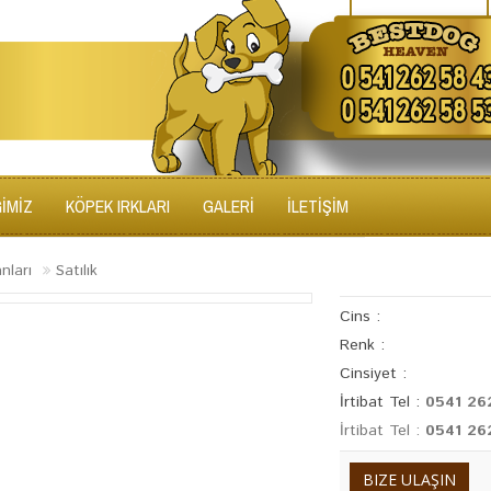
ĞİMİZ
KÖPEK IRKLARI
GALERİ
İLETİŞİM
anları
Satılık
Cins :
Renk :
Cinsiyet :
İrtibat Tel :
0541 26
İrtibat Tel :
0541 26
BIZE ULAŞIN