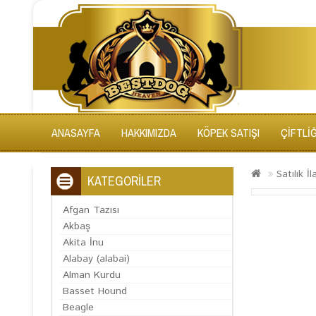
ANASAYFA
HAKKIMIZDA
KÖPEK SATIŞI
ÇİFTLİ
Satılık İl
KATEGORİLER
Afgan Tazısı
Akbaş
Akita İnu
Alabay (alabai)
Alman Kurdu
Basset Hound
Beagle