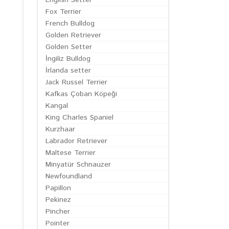
English Setter
Fox Terrier
French Bulldog
Golden Retriever
Golden Setter
İngiliz Bulldog
İrlanda setter
Jack Russel Terrier
Kafkas Çoban Köpeği
Kangal
King Charles Spaniel
Kurzhaar
Labrador Retriever
Maltese Terrier
Minyatür Schnauzer
Newfoundland
Papillon
Pekinez
Pincher
Pointer