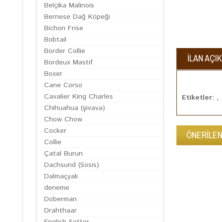
Belçika Malinois
Bernese Dağ Köpeği
Bichon Frise
Bobtail
Border Collie
İLAN AÇI
Bordeux Mastif
Boxer
Cane Corso
Cavalier King Charles
Etiketler: ,
Chihuahua (şivava)
Chow Chow
Cocker
ÖNERİLEN
Collie
Çatal Burun
Dachsund (Sosis)
Dalmaçyalı
deneme
Doberman
Drahthaar