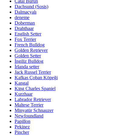
Çatal Burun
Dachsund (Sosis)
Dalmaçyalı
deneme
Doberman
Drahthaar
English Setter
Fox Terrier
French Bulldog
Golden Retriever
Golden Setter
İngiliz Bulldog
İrlanda setter
Jack Russel Terrier
Kafkas Çoban Köpeği
Kangal
King Charles Spaniel
Kurzhaar
Labrador Retriever
Maltese Terrier
Minyatür Schnauzer
Newfoundland
Papillon
Pekinez
Pincher