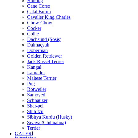
Bulldog
Cane Corso
Çatal Burun
Cavaller King Charles
Chow Chow
Cocker
Collie
Dachsund (Sosis)
Dalmaçyalı
Doberman
Golden Retriewer
Jack Russel Terrier
Kangal
Labrador
Maltese Terrier
Pug
Rotweiler
Samoyed
Schnauzer
Shar-pei
Shih-tzu
Sibirya Kurdu (Husky)
Şivava (Chihuahua)
Terrier
GALERİ