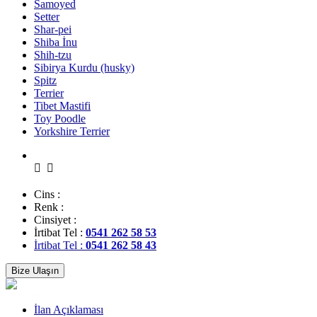
Samoyed
Setter
Shar-pei
Shiba İnu
Shih-tzu
Sibirya Kurdu (husky)
Spitz
Terrier
Tibet Mastifi
Toy Poodle
Yorkshire Terrier
Cins :
Renk :
Cinsiyet :
İrtibat Tel :
0541 262 58 53
İrtibat Tel :
0541 262 58 43
Bize Ulaşın
İlan Açıklaması