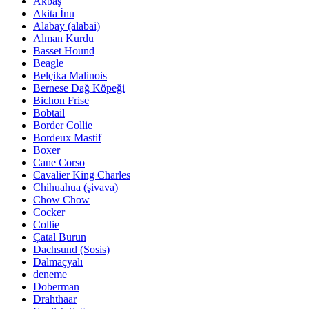
Akbaş
Akita İnu
Alabay (alabai)
Alman Kurdu
Basset Hound
Beagle
Belçika Malinois
Bernese Dağ Köpeği
Bichon Frise
Bobtail
Border Collie
Bordeux Mastif
Boxer
Cane Corso
Cavalier King Charles
Chihuahua (şivava)
Chow Chow
Cocker
Collie
Çatal Burun
Dachsund (Sosis)
Dalmaçyalı
deneme
Doberman
Drahthaar