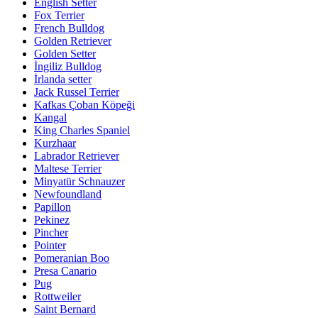
English Setter
Fox Terrier
French Bulldog
Golden Retriever
Golden Setter
İngiliz Bulldog
İrlanda setter
Jack Russel Terrier
Kafkas Çoban Köpeği
Kangal
King Charles Spaniel
Kurzhaar
Labrador Retriever
Maltese Terrier
Minyatür Schnauzer
Newfoundland
Papillon
Pekinez
Pincher
Pointer
Pomeranian Boo
Presa Canario
Pug
Rottweiler
Saint Bernard