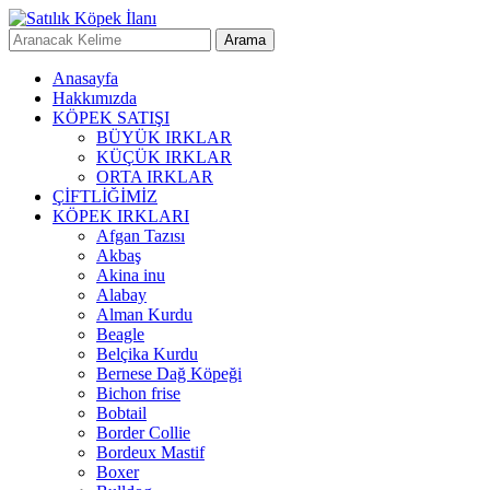
Anasayfa
Hakkımızda
KÖPEK SATIŞI
BÜYÜK IRKLAR
KÜÇÜK IRKLAR
ORTA IRKLAR
ÇİFTLİĞİMİZ
KÖPEK IRKLARI
Afgan Tazısı
Akbaş
Akina inu
Alabay
Alman Kurdu
Beagle
Belçika Kurdu
Bernese Dağ Köpeği
Bichon frise
Bobtail
Border Collie
Bordeux Mastif
Boxer