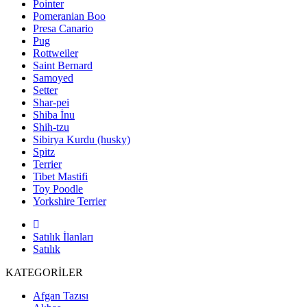
Pointer
Pomeranian Boo
Presa Canario
Pug
Rottweiler
Saint Bernard
Samoyed
Setter
Shar-pei
Shiba İnu
Shih-tzu
Sibirya Kurdu (husky)
Spitz
Terrier
Tibet Mastifi
Toy Poodle
Yorkshire Terrier
Satılık İlanları
Satılık
KATEGORİLER
Afgan Tazısı