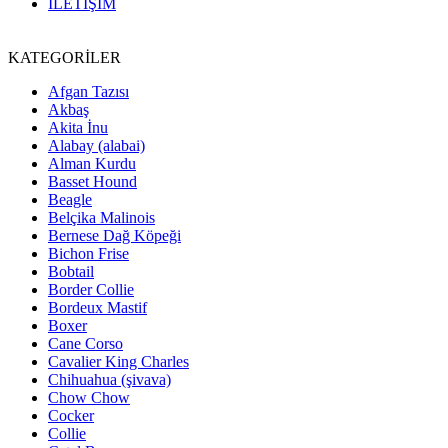
İLETİŞİM
KATEGORİLER
Afgan Tazısı
Akbaş
Akita İnu
Alabay (alabai)
Alman Kurdu
Basset Hound
Beagle
Belçika Malinois
Bernese Dağ Köpeği
Bichon Frise
Bobtail
Border Collie
Bordeux Mastif
Boxer
Cane Corso
Cavalier King Charles
Chihuahua (şivava)
Chow Chow
Cocker
Collie