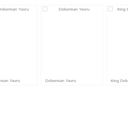
rman Yavru
Doberman Yavru
King Dob
CEL YAVRU KÖPEK SATIŞ İLANLARI