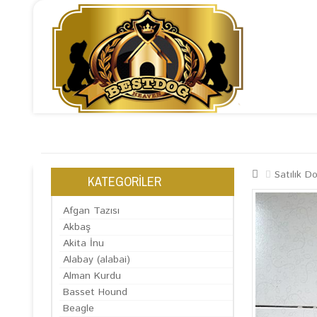
ANASAYFA
HAKKIMIZDA
KÖPEK SATIŞI
ÇİFTLİ
Satılık D
KATEGORİLER
Afgan Tazısı
Akbaş
Akita İnu
Alabay (alabai)
Alman Kurdu
Basset Hound
Beagle