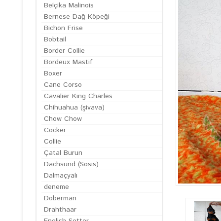
Belçika Malinois
Bernese Dağ Köpeği
Bichon Frise
Bobtail
Border Collie
Bordeux Mastif
Boxer
Cane Corso
Cavalier King Charles
Chihuahua (şivava)
Chow Chow
Cocker
Collie
Çatal Burun
Dachsund (Sosis)
Dalmaçyalı
deneme
Doberman
Drahthaar