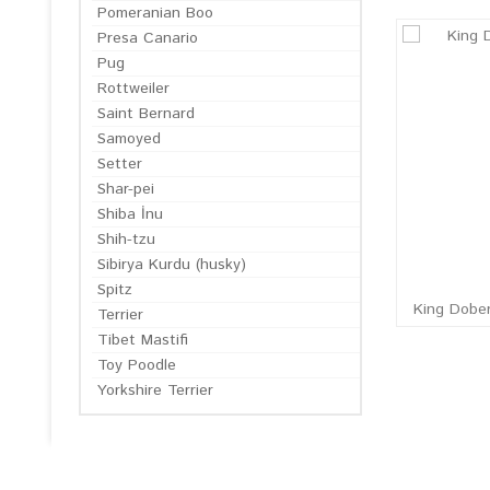
Pomeranian Boo
Presa Canario
Pug
Rottweiler
Saint Bernard
Samoyed
Setter
Shar-pei
Shiba İnu
Shih-tzu
Sibirya Kurdu (husky)
Spitz
King Dobe
Terrier
Tibet Mastifi
Toy Poodle
Yorkshire Terrier
EN GÜN