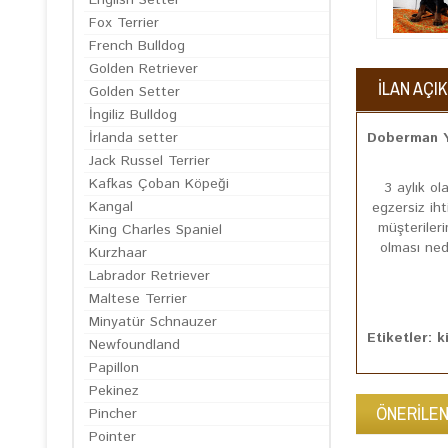
English Setter
Fox Terrier
French Bulldog
Golden Retriever
İLAN AÇI
Golden Setter
İngiliz Bulldog
Doberman Y
İrlanda setter
Jack Russel Terrier
Kafkas Çoban Köpeği
3 aylık ol
Kangal
egzersiz iht
müşteriler
King Charles Spaniel
olması ned
Kurzhaar
Labrador Retriever
Maltese Terrier
Minyatür Schnauzer
Etiketler: 
Newfoundland
Papillon
Pekinez
ÖNERİLEN
Pincher
Pointer