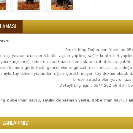
KLAMASI
avru
Satılık King Doberman Yavruları 0
an dişi yavrumuzun gerekli tüm aşıları yapılmış sağlık kontrolleri yapıl
iyacı karşılandığı takdirde apartman ortamında da rahatlıkla yaşabilir
imize kamera görüntüsü, güncel video, güncel resimlerle alıcak oldu
eniyle tüy bakımı yönünden uğraş gerektirmeyen tüy döküm olarak da az
birebir satışta olan yavrumuza a
Detaylı bilgi için : 0541 262 58 43 - 
king doberman yavru, satılık doberman yavru, doberman yavru ilanla
 İLANLARIMIZ