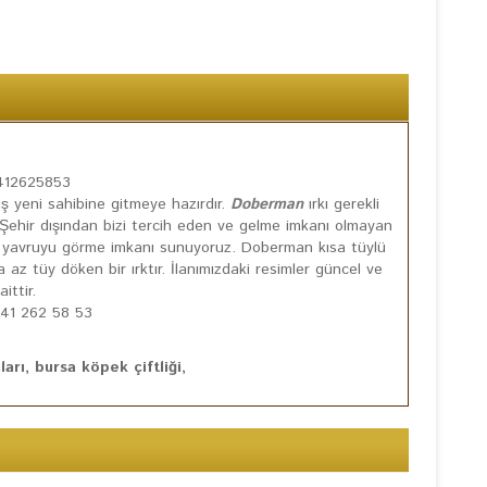
5412625853
mış yeni sahibine gitmeye hazırdır.
Doberman
ırkı gerekli
. Şehir dışından bizi tercih eden ve gelme imkanı olmayan
ğu yavruyu görme imkanı sunuyoruz. Doberman kısa tüylü
 tüy döken bir ırktır. İlanımızdaki resimler güncel ve
ittir.
0541 262 58 53
rı, bursa köpek çiftliği,