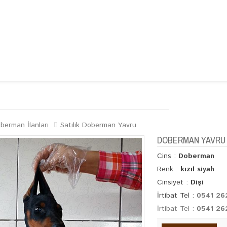
ĞİMİZ
KÖPEK IRKLARI
GALERİ
İLETİŞİM
oberman İlanları
Satılık Doberman Yavru
DOBERMAN YAVRU
Cins :
Doberman
Renk :
kızıl siyah
Cinsiyet :
Dişi
İrtibat Tel :
0541 26
İrtibat Tel :
0541 26