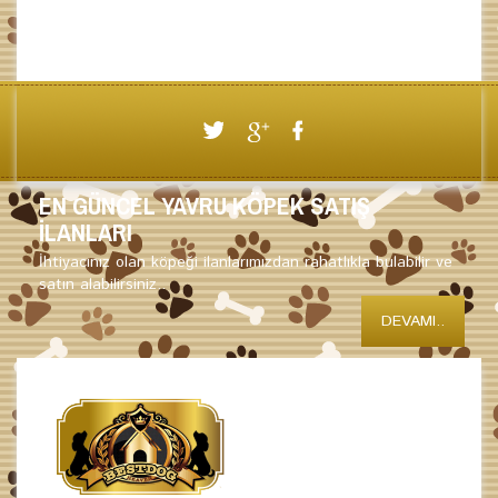
EN GÜNCEL YAVRU KÖPEK SATIŞ
İLANLARI
İhtiyacınız olan köpeği ilanlarımızdan rahatlıkla bulabilir ve
satın alabilirsiniz..
DEVAMI..