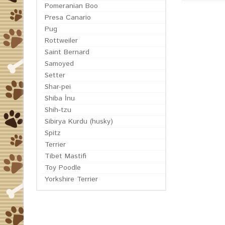
Pomeranian Boo
Presa Canario
Pug
Rottweiler
Saint Bernard
Samoyed
Setter
Shar-pei
Shiba İnu
Shih-tzu
Sibirya Kurdu (husky)
Spitz
Terrier
Tibet Mastifi
Toy Poodle
Yorkshire Terrier
EN GÜN