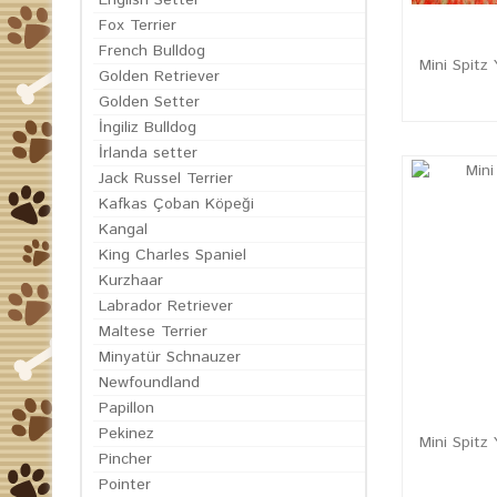
English Setter
Fox Terrier
French Bulldog
Mini Spitz 
Golden Retriever
Golden Setter
İngiliz Bulldog
İrlanda setter
Jack Russel Terrier
Kafkas Çoban Köpeği
Kangal
King Charles Spaniel
Kurzhaar
Labrador Retriever
Maltese Terrier
Minyatür Schnauzer
Newfoundland
Papillon
Pekinez
Mini Spitz
Pincher
Pointer