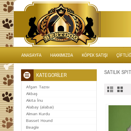
ANASAYFA
HAKKIMIZDA
KÖPEK SATIŞI
ÇİFTLİ
SATILIK SPI
KATEGORİLER
Afgan Tazısı
Akbaş
Akita İnu
Alabay (alabai)
Alman Kurdu
Basset Hound
Beagle