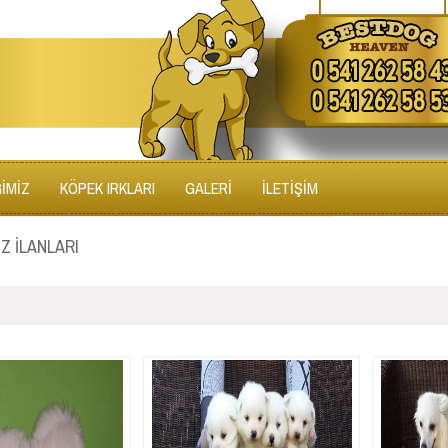
ĞİMİZ
KÖPEK IRKLARI
GALERİ
İLETİŞİM
TZ İLANLARI