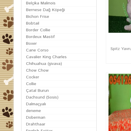
Belçika Malinois
Bernese Dağ Köpeği
Bichon Frise
Bobtail
Border Collie
Bordeux Mastif
Boxer
Spitz Yavru
Cane Corso
Cavalier King Charles
Chihuahua (şivava)
Chow Chow
Cocker
Collie
Çatal Burun
Dachsund (Sosis)
Dalmaçyalı
deneme
Doberman
Drahthaar